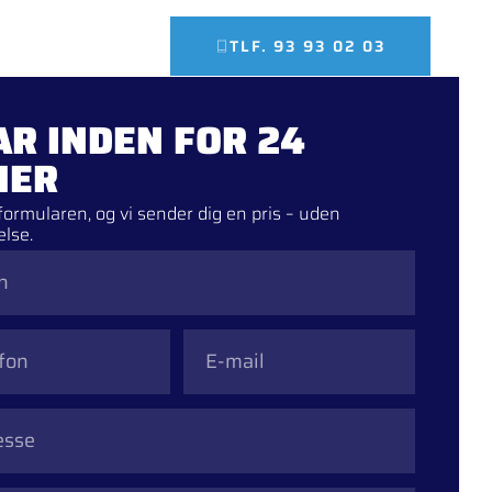
Om os
Kontakt
TLF. 93 93 02 03
AR INDEN FOR 24
MER
formularen, og vi sender dig en pris – uden
else.