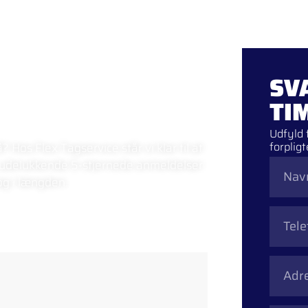
Forside
Ydelser
Job
KKER I
SV
TI
Udfyld 
forpligt
 Hos Flex Tagservice står vi klar til at
 udelukkende 5-stjernede anmeldelser
 og i længden.