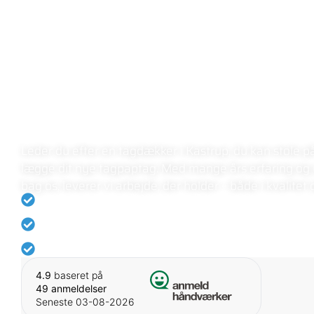
FLEX TAGSERVICE
LOKAL TAGDÆ
KASTRUP
Leder du efter en tagdækker i Kastrup, du kan stole på?
lægge dit nye tagpaptag. Med mange års erfaring og
bag os, leverer vi arbejde, der holder – både i kvalitet
Rating på 5.0 på Anmeld-håndværker
Eksperter i tagdækning
Vi holder altid vores aftaler
4.9
baseret på
49 anmeldelser
Seneste 03-08-2026