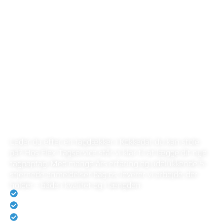
FLEX TAGSERVICE
LOKAL TAGDÆKKER I
KOKKEDAL
Leder du efter en tagdækker i Kokkedal, du kan stole
på? Hos Flex Tagservice står vi klar til at lægge dit nye
tagpaptag. Med mange års erfaring og udelukkende 5-
stjernede anmeldelser bag os, leverer vi arbejde, der
holder – både i kvalitet og i længden.
Rating på 5.0 på Anmeld-håndværker
Eksperter i tagdækning
Vi holder altid vores aftaler