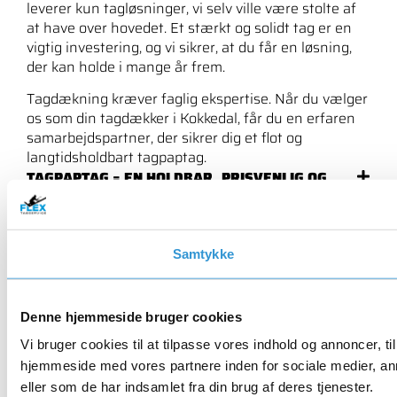
leverer kun tagløsninger, vi selv ville være stolte af
at have over hovedet. Et stærkt og solidt tag er en
vigtig investering, og vi sikrer, at du får en løsning,
der kan holde i mange år frem.
Tagdækning kræver faglig ekspertise. Når du vælger
os som din tagdækker i Kokkedal, får du en erfaren
samarbejdspartner, der sikrer dig et flot og
langtidsholdbart tagpaptag.
TAGPAPTAG = EN HOLDBAR, PRISVENLIG OG
STILREN LØSNING I KOKKEDAL
TAGDÆKKER I KOKKEDAL TIL PRIVATE OG
ERHVERV
Samtykke
TLF. 93 93 02 03
KONTAKT OS
Denne hjemmeside bruger cookies
Vi bruger cookies til at tilpasse vores indhold og annoncer, til
hjemmeside med vores partnere inden for sociale medier, an
eller som de har indsamlet fra din brug af deres tjenester.