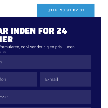
Om os
Kontakt
TLF. 93 93 02 03
AR INDEN FOR 24
MER
formularen, og vi sender dig en pris – uden
else.