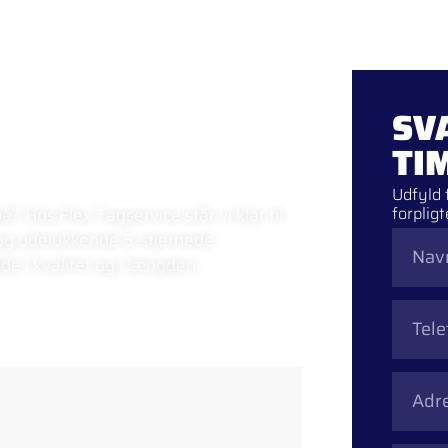
Forside
Ydelser
Job
KKER I
SV
TI
Udfyld 
forpligt
? Hos Flex Tagservice står vi klar til
 og udelukkende 5-stjernede
de i kvalitet og i længden.