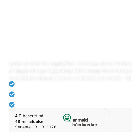
FLEX TAGSERVICE
LOKAL TAGDÆ
STENLØSE
Leder du efter en tagdækker i Stenløse, du kan stole på
at lægge dit nye tagpaptag. Med mange års erfaring
anmeldelser bag os, leverer vi arbejde, der holder – bå
Rating på 5.0 på Anmeld-håndværker
Eksperter i tagdækning
Vi holder altid vores aftaler
4.9
baseret på
49 anmeldelser
Seneste 03-08-2026