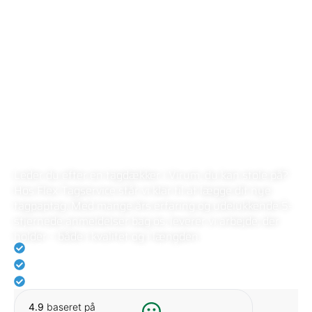
FLEX TAGSERVICE
LOKAL TAGDÆKKER I
VIRUM
Leder du efter en tagdækker i Virum, du kan stole på?
Hos Flex Tagservice står vi klar til at lægge dit nye
tagpaptag. Med mange års erfaring og udelukkende 5-
stjernede anmeldelser bag os, leverer vi arbejde, der
holder – både i kvalitet og i længden.
Rating på 5.0 på Anmeld-håndværker
Eksperter i tagdækning
Vi holder altid vores aftaler
4.9
baseret på