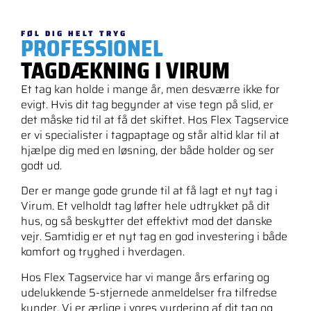
FØL DIG HELT TRYG
PROFESSIONEL
TAGDÆKNING I VIRUM
Et tag kan holde i mange år, men desværre ikke for
evigt. Hvis dit tag begynder at vise tegn på slid, er
det måske tid til at få det skiftet. Hos Flex Tagservice
er vi specialister i tagpaptage og står altid klar til at
hjælpe dig med en løsning, der både holder og ser
godt ud.
Der er mange gode grunde til at få lagt et nyt tag i
Virum. Et velholdt tag løfter hele udtrykket på dit
hus, og så beskytter det effektivt mod det danske
vejr. Samtidig er et nyt tag en god investering i både
komfort og tryghed i hverdagen.
Hos Flex Tagservice har vi mange års erfaring og
udelukkende 5-stjernede anmeldelser fra tilfredse
kunder. Vi er ærlige i vores vurdering af dit tag og