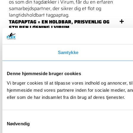
os som din tagdækker i Virum, får du en erfaren
samarbejdspartner, der sikrer dig et flot og
langtidsholdbart tagpaptag.
TAGPAPTAG = EN HOLDBAR, PRISVENLIG OG
STILREN LØSNING I VIRUM
TAGDÆKKER I VIRUM TIL PRIVATE OG ERHVERV
TLF. 93 93 02 03
Samtykke
KONTAKT OS
Denne hjemmeside bruger cookies
Vi bruger cookies til at tilpasse vores indhold og annoncer, til
hjemmeside med vores partnere inden for sociale medier, an
eller som de har indsamlet fra din brug af deres tjenester.
Samtykkevalg
Nødvendig