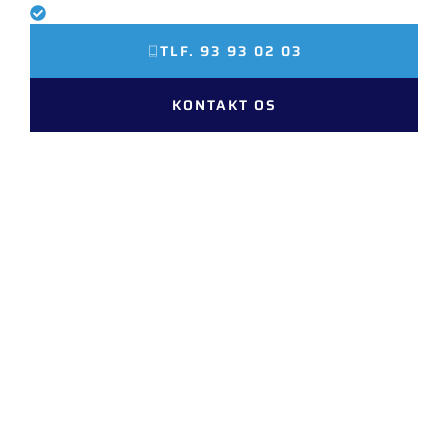
Vi holder altid vores aftaler
TLF. 93 93 02 03
KONTAKT OS