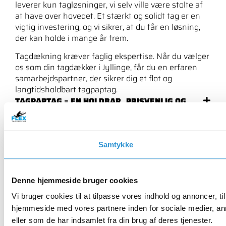
leverer kun tagløsninger, vi selv ville være stolte af
at have over hovedet. Et stærkt og solidt tag er en
vigtig investering, og vi sikrer, at du får en løsning,
der kan holde i mange år frem.
Tagdækning kræver faglig ekspertise. Når du vælger
os som din tagdækker i Jyllinge, får du en erfaren
samarbejdspartner, der sikrer dig et flot og
langtidsholdbart tagpaptag.
TAGPAPTAG = EN HOLDBAR, PRISVENLIG OG
STILREN LØSNING I JYLLINGE
TAGDÆKKER I JYLLINGE TIL PRIVATE OG
ERHVERV
Samtykke
TLF. 93 93 02 03
KONTAKT OS
Denne hjemmeside bruger cookies
Vi bruger cookies til at tilpasse vores indhold og annoncer, til
hjemmeside med vores partnere inden for sociale medier, an
eller som de har indsamlet fra din brug af deres tjenester.