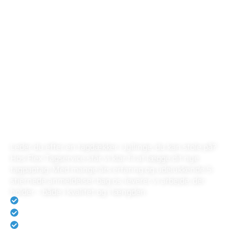
FLEX TAGSERVICE
LOKAL TAGDÆKKER I
JYLLINGE
Leder du efter en tagdækker i Jyllinge, du kan stole på?
Hos Flex Tagservice står vi klar til at lægge dit nye
tagpaptag. Med mange års erfaring og udelukkende 5-
stjernede anmeldelser bag os, leverer vi arbejde, der
holder – både i kvalitet og i længden.
Rating på 5.0 på Anmeld-håndværker
Eksperter i tagdækning
Vi holder altid vores aftaler