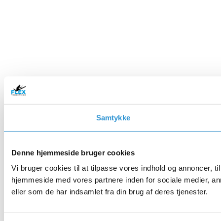
der kan holde i mange år frem.
Tagdækning kræver faglig ekspertise. Når du vælger
os som din tagdækker i Liseleje, får du en erfaren
samarbejdspartner, der sikrer dig et flot og
langtidsholdbart tagpaptag.
TAGPAPTAG = EN HOLDBAR, PRISVENLIG OG
STILREN LØSNING I LISELEJE
TAGDÆKKER I LISELEJE TIL PRIVATE OG
ERHVERV
Samtykke
TLF. 93 93 02 03
KONTAKT OS
Denne hjemmeside bruger cookies
Vi bruger cookies til at tilpasse vores indhold og annoncer, til
hjemmeside med vores partnere inden for sociale medier, an
eller som de har indsamlet fra din brug af deres tjenester.