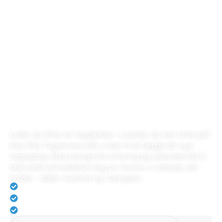
FLEX TAGSERVICE
LOKAL TAGDÆKKER I
LISELEJE
Leder du efter en tagdækker i Liseleje, du kan stole på?
Hos Flex Tagservice står vi klar til at lægge dit nye
tagpaptag. Med mange års erfaring og udelukkende 5-
stjernede anmeldelser bag os, leverer vi arbejde, der
holder – både i kvalitet og i længden.
Rating på 5.0 på Anmeld-håndværker
Eksperter i tagdækning
Vi holder altid vores aftaler