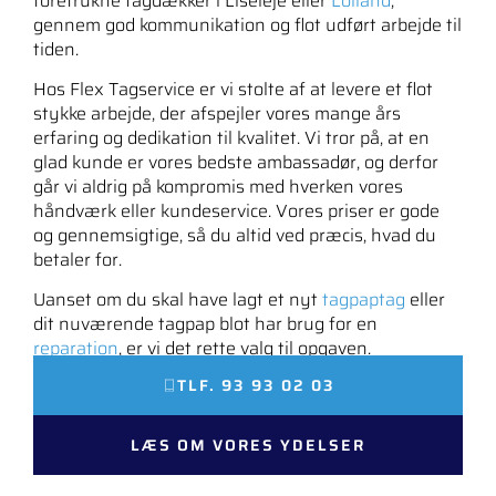
foretrukne tagdækker i Liseleje eller
Lolland
,
gennem god kommunikation og flot udført arbejde til
tiden.
Hos Flex Tagservice er vi stolte af at levere et flot
stykke arbejde, der afspejler vores mange års
erfaring og dedikation til kvalitet. Vi tror på, at en
glad kunde er vores bedste ambassadør, og derfor
går vi aldrig på kompromis med hverken vores
håndværk eller kundeservice. Vores priser er gode
og gennemsigtige, så du altid ved præcis, hvad du
betaler for.
Uanset om du skal have lagt et nyt
tagpaptag
eller
dit nuværende tagpap blot har brug for en
reparation
, er vi det rette valg til opgaven.
TLF. 93 93 02 03
LÆS OM VORES YDELSER