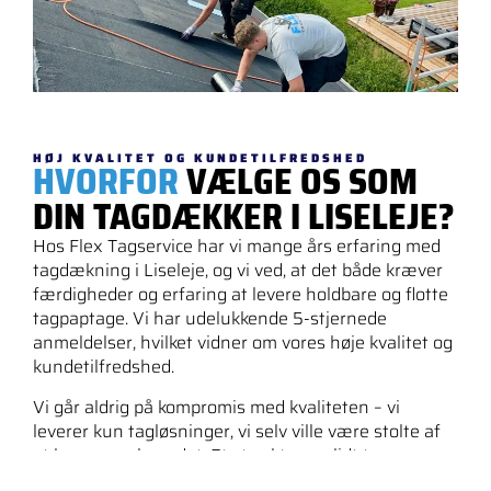
HØJ KVALITET OG KUNDETILFREDSHED
HVORFOR
VÆLGE OS SOM
DIN TAGDÆKKER I LISELEJE?
Hos Flex Tagservice har vi mange års erfaring med
tagdækning i Liseleje, og vi ved, at det både kræver
færdigheder og erfaring at levere holdbare og flotte
tagpaptage. Vi har udelukkende 5-stjernede
anmeldelser, hvilket vidner om vores høje kvalitet og
kundetilfredshed.
Vi går aldrig på kompromis med kvaliteten – vi
leverer kun tagløsninger, vi selv ville være stolte af
at have over hovedet. Et stærkt og solidt tag er en
vigtig investering, og vi sikrer, at du får en løsning,